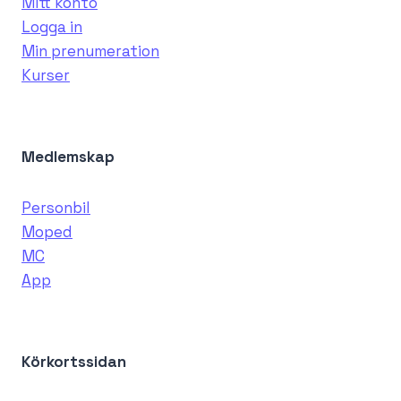
Mitt konto
Logga in
Min prenumeration
Kurser
Medlemskap
Personbil
Moped
MC
App
Körkortssidan