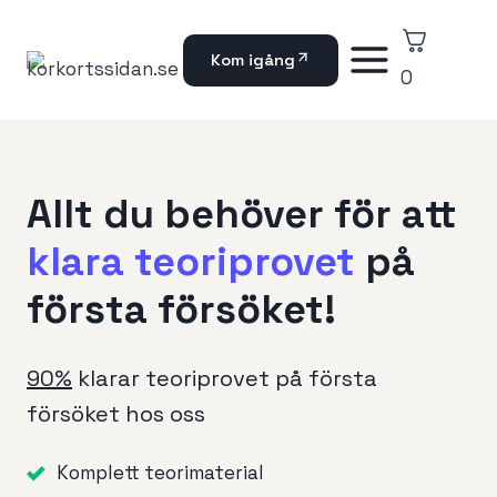
Skip
to
Kom igång
content
0
Allt du behöver för att
klara teoriprovet
på
första försöket!
90%
klarar teoriprovet på första
försöket hos oss
Komplett teorimaterial