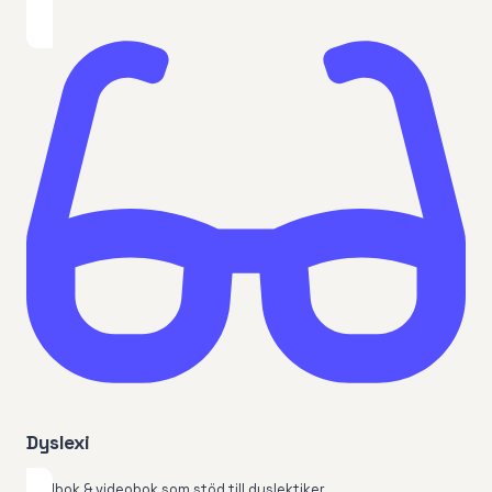
Dyslexi
Ljudbok & videobok som stöd till dyslektiker.