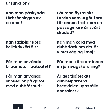
ur funktion?
Kan man påskynda
Får man flytta sitt
förbränningen av
fordon som utgör fara
alkohol?
för annan trafik om en
passagerare är svårt
skadad?
Kan taxibilar köra i
Kan man köra med
kollektivkörfält?
dubbdäck om det är
vinterväglag i maj?
Får man använda
Får man köra om innan
bilbarnstol i baksätet?
en järnvägskorsning?
Får man använda
Är det tillåtet att
snökedjor på gator
dubbelparkera
med dubbförbud?
bredvid en uppställd
container?
P
1
2
3
4
…
13
Next