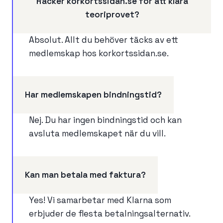
Räcker korkortssidan.se för att klara
t
teoriprovet?
i
Absolut. Allt du behöver täcks av ett
o
medlemskap hos korkortssidan.se.
n
Har medlemskapen bindningstid?
Nej. Du har ingen bindningstid och kan
avsluta medlemskapet när du vill.
Kan man betala med faktura?
Yes! Vi samarbetar med Klarna som
erbjuder de flesta betalningsalternativ.