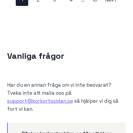
o
s
t
s
Vanliga frågor
n
a
Har du en annan fråga om vi inte besvarat?
v
Tveka inte att maila oss på
i
support@korkortssidan.se
så hjälper vi dig så
fort vi kan.
g
a